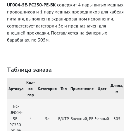
UF004-5E-PC250-PE-BK
содержит 4 пары витых медных
проводников и 1 пару медных проводников для кабеля
питания, выполнен в экранированном исполнении,
соответствует категории 5e и предназначен для
внешней прокладки. Поставляется на фанерных
барабанах, по 305м.
Таблица заказа
Кол-
Длина,
Об
Артикул
во
Категория
Тип
Применение
Цвет
м
пар
EC-
UF004-
5E-
4
5е
F/UTP
Внешний, РЕ
Черный
305
PC250-
PE-BK