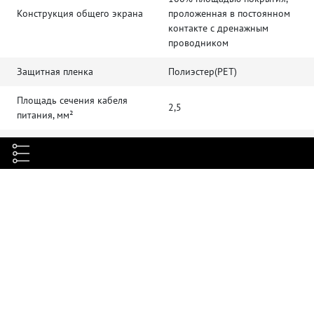
Конструкция общего экрана
проложенная в постоянном
контакте с дренажным
проводником
Защитная пленка
Полиэстер(PET)
Площадь сечения кабеля
2,5
питания, мм²
Тип проводников кабеля
Многожильный
питания
Количество жил в кабеле
7
питания
Максимальное напряжение по
220
переменному току, В
Максимальное напряжение по
300
постоянному току, В