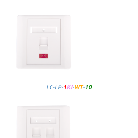
EC-FP-
1
KJ
-
WT
-
10