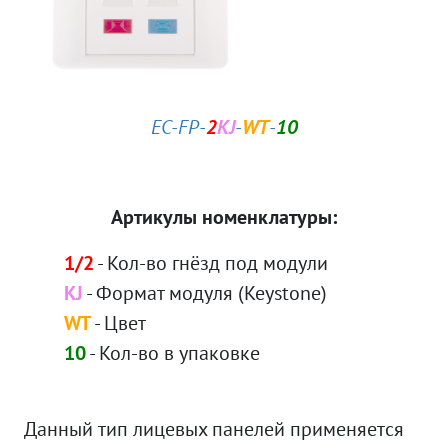
EC-FP-
2
KJ
-
WT
-
10
Артикулы номенклатуры:
1/2
- Кол-во гнёзд под модули
KJ
- Формат модуля (Keystone)
WT
- Цвет
10
- Кол-во в упаковке
Данный тип лицевых панелей применяется